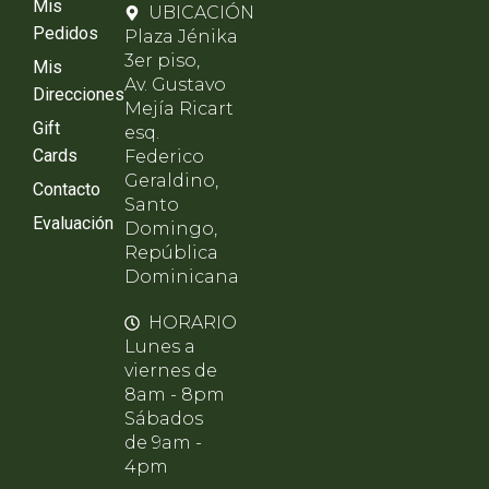
Mis
UBICACIÓN
Pedidos
Plaza Jénika
3er piso,
Mis
Av. Gustavo
Direcciones
Mejía Ricart
Gift
esq.
Cards
Federico
Geraldino,
Contacto
Santo
Evaluación
Domingo,
República
Dominicana
HORARIO
Lunes a
viernes de
8am - 8pm
Sábados
de 9am -
4pm