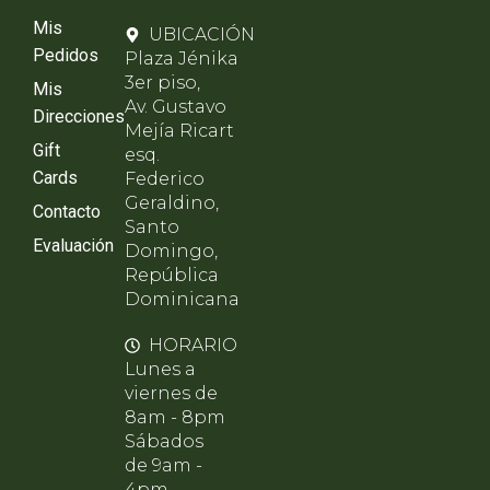
Mis
UBICACIÓN
Pedidos
Plaza Jénika
3er piso,
Mis
Av. Gustavo
Direcciones
Mejía Ricart
Gift
esq.
Cards
Federico
Geraldino,
Contacto
Santo
Evaluación
Domingo,
República
Dominicana
HORARIO
Lunes a
viernes de
8am - 8pm
Sábados
de 9am -
4pm