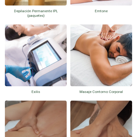
Depilación Permanente IPL
Emtone
(paquetes)
Exilis
Masaje Contorno Corporal