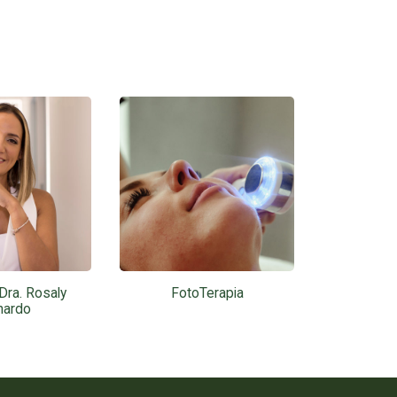
Dra. Rosaly
FotoTerapia
Casmar
hardo