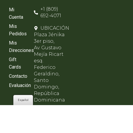
+1 (809)
Mi
692-4071
Cuenta
Mis
UBICACIÓN
Pedidos
Plaza Jénika
3er piso,
Mis
Av. Gustavo
Direcciones
Mejía Ricart
Gift
esq.
Cards
Federico
Geraldino,
Contacto
Santo
Evaluación
Domingo,
República
Dominicana
Español
HORARIO
Lunes a
viernes de
8am - 8pm