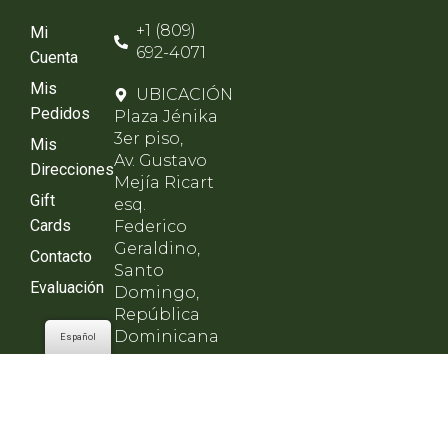
+1 (809)
Mi
692-4071
Cuenta
Mis
UBICACIÓN
Pedidos
Plaza Jénika
3er piso,
Mis
Av. Gustavo
Direcciones
Mejía Ricart
Gift
esq.
Cards
Federico
Geraldino,
Contacto
Santo
Evaluación
Domingo,
República
Dominicana
Español
HORARIO
Lunes a
viernes de
8am - 8pm