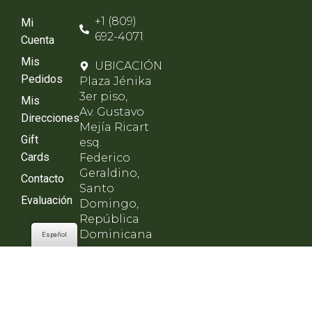
+1 (809)
Mi
692-4071
Cuenta
Mis
UBICACIÓN
Pedidos
Plaza Jénika
3er piso,
Mis
Av. Gustavo
Direcciones
Mejía Ricart
Gift
esq.
Cards
Federico
Geraldino,
Contacto
Santo
Evaluación
Domingo,
República
Dominicana
Español
HORARIO
Lunes a
viernes de
8am - 8pm