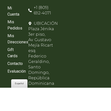
+1 (809)
Mi
692-4071
Cuenta
Mis
UBICACIÓN
Pedidos
Plaza Jénika
3er piso,
Mis
Av. Gustavo
Direcciones
Mejía Ricart
Gift
esq.
Cards
Federico
Geraldino,
Contacto
Santo
Evaluación
Domingo,
República
Dominicana
Español
HORARIO
Lunes a
viernes de
8am - 8pm