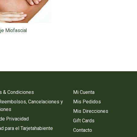
e Miofascial
s & Condiciones
Mi Cuenta
 Reembolsos, Cancelaciones y
Mis Pedidos
iones
Mis Direcciones
 de Privacidad
Gift Cards
d para el Tarjetahabiente
Contacto