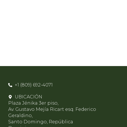
+1 (809) 692-4071
UBICACIÓN
Plaza Jénika 3er piso,
Av. Gustavo Mejía Ricart esq. Federico
Geraldino,
Santo Domingo, República