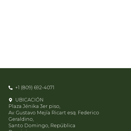
+1 (809) 692-4071
UBICACIÓN
Plaza Jénika 3er piso,
Av. Gustavo Mejía Ricart esq. Federico
Geraldino,
Santo Domingo, República