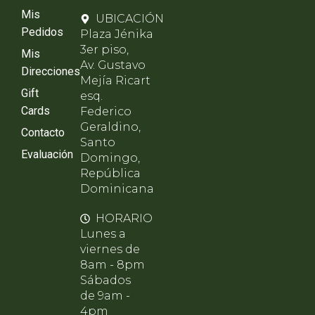
Mis
UBICACIÓN
Pedidos
Plaza Jénika
3er piso,
Mis
Av. Gustavo
Direcciones
Mejía Ricart
Gift
esq.
Cards
Federico
Geraldino,
Contacto
Santo
Evaluación
Domingo,
República
Dominicana
HORARIO
Lunes a
viernes de
8am - 8pm
Sábados
de 9am -
4pm