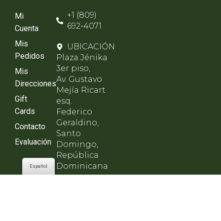
+1 (809)
Mi
692-4071
Cuenta
Mis
UBICACIÓN
Pedidos
Plaza Jénika
3er piso,
Mis
Av. Gustavo
Direcciones
Mejía Ricart
Gift
esq.
Cards
Federico
Geraldino,
Contacto
Santo
Evaluación
Domingo,
República
Dominicana
Español
HORARIO
Lunes a
viernes de
8am - 8pm