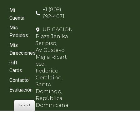
+1 (809)
Mi
692-4071
Cuenta
Mis
UBICACIÓN
Pedidos
Plaza Jénika
3er piso,
Mis
Av. Gustavo
Direcciones
Mejía Ricart
Gift
esq.
Cards
Federico
Geraldino,
Contacto
Santo
Evaluación
Domingo,
República
Dominicana
Español
HORARIO
Lunes a
viernes de
8am - 8pm