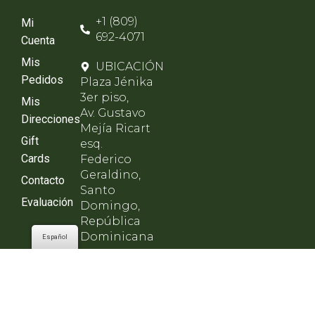
+1 (809)
Mi
692-4071
Cuenta
Mis
UBICACIÓN
Pedidos
Plaza Jénika
3er piso,
Mis
Av. Gustavo
Direcciones
Mejía Ricart
Gift
esq.
Cards
Federico
Geraldino,
Contacto
Santo
Evaluación
Domingo,
República
Dominicana
Español
HORARIO
Lunes a
viernes de
8am - 8pm