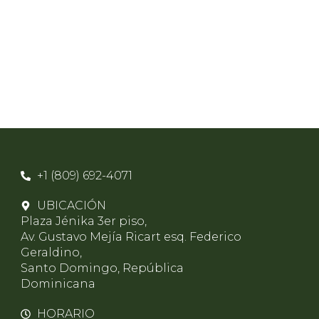
+1 (809) 692-4071
UBICACIÓN
Plaza Jénika 3er piso,
Av. Gustavo Mejía Ricart esq. Federico
Geraldino,
Santo Domingo, República
Dominicana
HORARIO